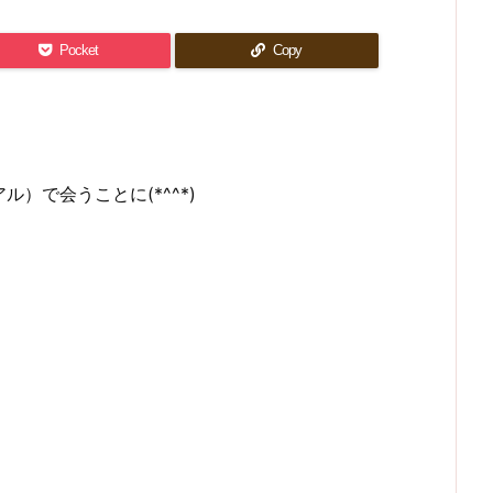
Pocket
Copy
で会うことに(*^^*)
！