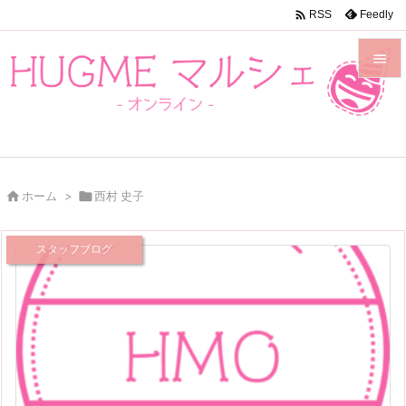

Feedly
RSS


メニュ

前へ


ホーム
>

西村 史子
次へ

スタッフブログ
検索