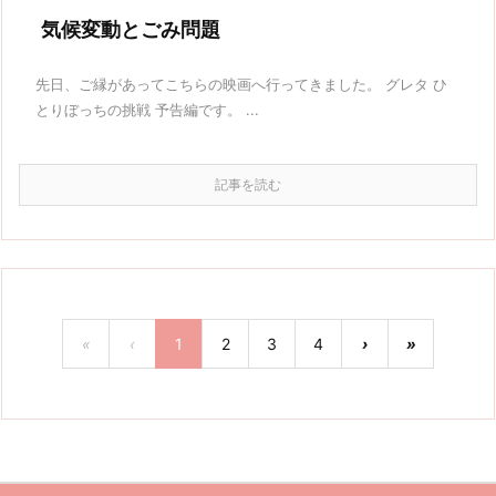
気候変動とごみ問題
先日、ご縁があってこちらの映画へ行ってきました。 グレタ ひ
とりぼっちの挑戦 予告編です。 ...
記事を読む
«
‹
1
2
3
4
›
»