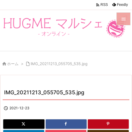

Feedly
RSS


メニュ

前へ


ホーム
>

IMG_20211213_055705_535.jpg
次へ

検索
IMG_20211213_055705_535.jpg

2021-12-23