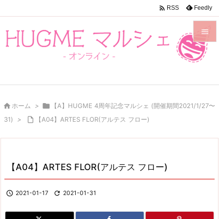

Feedly
RSS


メニュ

前へ


ホーム
>

【A】HUGME 4周年記念マルシェ (開催期間2021/1/27〜
次へ
31)
>

【A04】ARTES FLOR(アルテス フロー)

検索
【A04】ARTES FLOR(アルテス フロー)

2021-01-17

2021-01-31