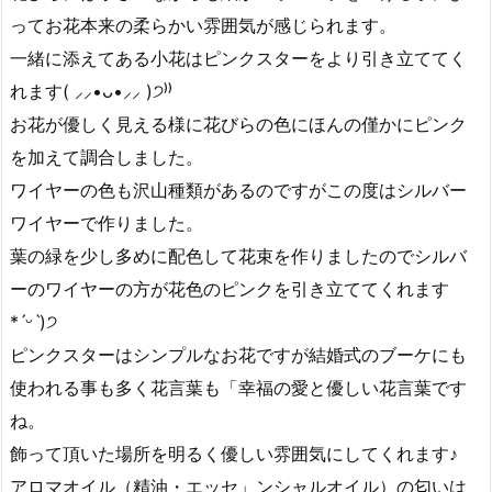
ってお花本来の柔らかい雰囲気が感じられます。
一緒に添えてある小花はピンクスターをより引き立ててく
れます( ⸝⸝•ᴗ•⸝⸝ )੭⁾⁾
お花が優しく見える様に花びらの色にほんの僅かにピンク
を加えて調合しました。
ワイヤーの色も沢山種類があるのですがこの度はシルバー
ワイヤーで作りました。
葉の緑を少し多めに配色して花束を作りましたのでシルバ
ーのワイヤーの方が花色のピンクを引き立ててくれます
*ˊᵕˋ)੭
ピンクスターはシンプルなお花ですが結婚式のブーケにも
使われる事も多く花言葉も「幸福の愛と優しい花言葉です
ね。
飾って頂いた場所を明るく優しい雰囲気にしてくれます♪
アロマオイル（精油・エッセ」ンシャルオイル）の匂いは