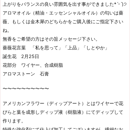
上がりをバランスの良い雰囲気を出す事ができました*ˊᵕˋ)੭
アロマオイル（精油・エッセンシャルオイル）の匂いは薔
薇、もしくは金木犀のどちらかをご購入後にご指定下さい
ね。
無香をご希望の方はその旨メッセージ下さい。
薔薇花言葉 「私を思って」「上品」「しとやか」
誕生花 2月25日
花部分 ワイヤー、合成樹脂
アロマストーン 石膏
〜〜〜〜〜〜〜〜〜〜
アメリカンフラワー（ディップアート）とはワイヤーで花
びらと葉を成形しディップ液（樹脂液）にてディップして
作ります。
特殊な強化剤にて仕上げ加工してございますが、繊細なお