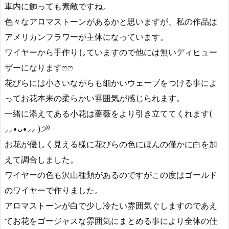
車内に飾っても素敵ですね。
色々なアロマストーンがあるかと思いますが、私の作品は
アメリカンフラワーが主体になっています。
ワイヤーから手作りしていますので他には無いディヒュー
ザーになりますෆෆ
花びらには小さいながらも細かいウェーブをつける事によ
ってお花本来の柔らかい雰囲気が感じられます。
一緒に添えてある小花は薔薇をより引き立ててくれます(
⸝⸝•ᴗ•⸝⸝ )੭⁾⁾
お花が優しく見える様に花びらの色にほんの僅かに白を加
えて調合しました。
ワイヤーの色も沢山種類があるのですがこの度はゴールド
のワイヤーで作りました。
アロマストーンが白で少し冷たい雰囲気ぐしますのであえ
てお花をゴージャスな雰囲気にまとめる事により全体の仕