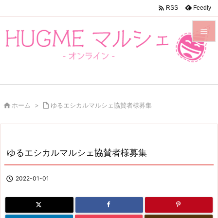

Feedly
RSS


メニュ

前へ


ホーム
>

ゆるエシカルマルシェ協賛者様募集
次へ

検索
ゆるエシカルマルシェ協賛者様募集

2022-01-01