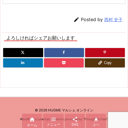

Posted by
西村 史子
よろしければシェアお願いします
Copy
©
2026
HUGME マルシェ オンライン




WordPress Luxeritas Theme is provided by "
Thought is free
".
メニュー
SNS
上へ
ホーム