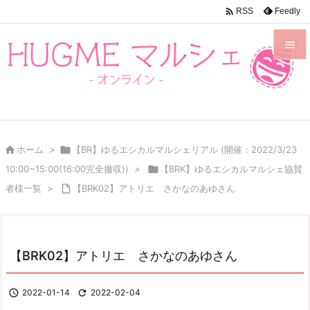

Feedly
RSS


メニュ

前へ


ホーム
>

【BR】ゆるエシカルマルシェリアル (開催：2022/3/23
次へ
10:00~15:00(16:00完全撤収))
>

【BRK】ゆるエシカルマルシェ協賛

者様一覧
>

【BRK02】アトリエ さかなのあゆさん
検索
【BRK02】アトリエ さかなのあゆさん

2022-01-14

2022-02-04