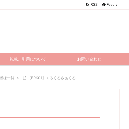

Feedly
RSS
転載、引用について
お問い合わせ
賛者様一覧
>

【BRK01】くるくるさぁくる